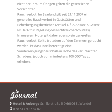
nicht berührt. Im Übrigen gelten die gesetzlichen
Vorschriften.
Rauchverbot: Im Saarland gilt seit 21.11.2007 ein
generelles Rauchverbot in Gaststätten und
Beherbergungsbetrieben (Artikel 1, § 2, Absatz 7, Gesetz
Nr. 1637 zur Regelung des Nichtraucherschutzes).
In unserem Hotel gilt daher ebenso ein generelles
Rauchverbot. Sollte trotzdem auf den Zimmern geraucht
werden, ist das Hotel berechtigt eine
Sonderreinigungspauschale in Höhe des verursachten
Schadens, jedoch von mindestens 100,00€/Tag zu
erheben.
Hotel & Auberge
Schillerstraße 5-9 66606 St.Wendel
0 68 51 / 9 37 87 82