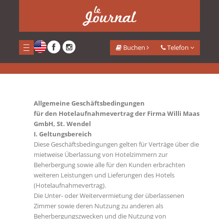
<
AGB
Buchen
Telefon
Home
AGB
Allgemeine Geschäftsbedingungen
für den Hotelaufnahmevertrag der Firma Willi Maas
GmbH, St. Wendel
I. Geltungsbereich
Diese Geschäftsbedingungen gelten für Verträge über die
mietweise Überlassung von Hotelzimmern zur
Beherbergung sowie alle für den Kunden erbrachten
weiteren Leistungen und Lieferungen des Hotels
(Hotelaufnahmevertrag).
Die Unter- oder Weitervermietung der überlassenen
Zimmer sowie deren Nutzung zu anderen als
Beherbergungszwecken und die Nutzung von