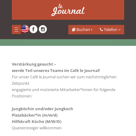
<
Offene Stellen
Buchen
Telefon
Home
Café Restaurant
Offene Stellen
Verstärkung gesucht –
werde Teil unseres Teams im Café le Journal!
Für unser Café le Journal suchen wir zum nächstmöglichen
Zeitpunkt
engagierte und motivierte Mitarbeiter*innen für folgende
Positionen:
Jungköchin und/oder Jungkoch
Pizzabäcker*in (m/w/d)
Hilfskraft Küche (M/W/D)
Quereinsteiger willkommen