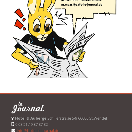
Hotel & Auberge
Schillerstraße 5-9 66606 St.Wendel
0 68 51 / 9 37 87 82
info@hotel-le-journal.de