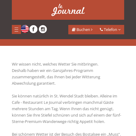
<
Lage und Umgebung/Region
Buchen
Telefon
Home
Über uns
Lage und Umgebung/Region
Wir wissen nicht, welches Wetter Sie mitbringen.
Deshalb haben wir ein Ganzjahres-Programm
zusammengestellt, das Ihnen bei jeder Witterung
Abwechslung garantiert.
Sie können natürlich in St. Wendel Stadt bleiben. Alleine im
Cafe - Restaurant Le Journal verbringen manchmal Gäste
mehrere Stunden am Tag. Wenn Ihnen das nicht genügt,
können Sie Ihre Stiefel schnüren und sich auf einem der fünf-
Sterne-Premium-Wanderwege richtig Appetit holen.
Bei schönem Wetter ist der Besuch des Bostalsee ein „Muss“.