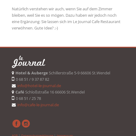
Natürlich verstehen wir auch, wenn Sie auf dem Zimmer
bleiben, weil Sie es so mögen. Dazu haben wir jedoch noch
eine Ergänzung: Sie lassen sich im Le Journal Cafe Restaurant
verwöhnen. Gute Idee? ;-)
Hotel & Auberge
Schillerstraße 5-9 66606 St.Wendel
0 68 51 / 9 37 87 82
info@hotel-le-journal.de
Café
Schloßstraße 16 66606 St.Wendel
0 68 51 / 25 78
info@cafe-le-journal.de
AGB
|
Datenschutzerklärung
|
Impressum