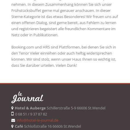
nehmen. In diesem Zusammenhang können Sie sich unser
Frühstücksbuffet gerne mal genauer anschauen. In dieser
Sterne-Kategorie ist das etwas Besonderes! Wir freuen uns auf
einen offenen Dialog, sind gerne bereit, aus Fehlern zu lernen
und registrieren begeistert alle freundlichen Kommentare im
Netz oder in Publikationen.
Booking.com und HRS sind Plattformen, bei denen Sie sich in
den Tenor Vieler einreihen oder auch heftig widersprechen
können. Wir sind stolz, wenn unser Haus Ihnen so wichtig ist,
dass Sie darüber urteilen. Vielen Dank!
Hotel & Auberge
Schillerstraße 5-9 66606 St.Wendel
0 68 51 / 9 37 87 82
info@hotel-le-journal.de
Café
Schloßstraße 16 66606 St.Wendel